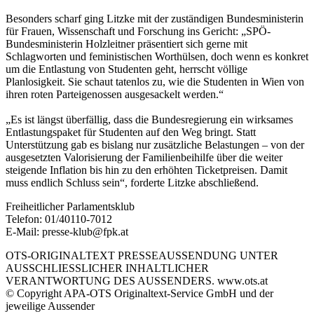
Besonders scharf ging Litzke mit der zuständigen Bundesministerin
für Frauen, Wissenschaft und Forschung ins Gericht: „SPÖ-
Bundesministerin Holzleitner präsentiert sich gerne mit
Schlagworten und feministischen Worthülsen, doch wenn es konkret
um die Entlastung von Studenten geht, herrscht völlige
Planlosigkeit. Sie schaut tatenlos zu, wie die Studenten in Wien von
ihren roten Parteigenossen ausgesackelt werden.“
„Es ist längst überfällig, dass die Bundesregierung ein wirksames
Entlastungspaket für Studenten auf den Weg bringt. Statt
Unterstützung gab es bislang nur zusätzliche Belastungen – von der
ausgesetzten Valorisierung der Familienbeihilfe über die weiter
steigende Inflation bis hin zu den erhöhten Ticketpreisen. Damit
muss endlich Schluss sein“, forderte Litzke abschließend.
Freiheitlicher Parlamentsklub
Telefon: 01/40110-7012
E-Mail: presse-klub@fpk.at
OTS-ORIGINALTEXT PRESSEAUSSENDUNG UNTER
AUSSCHLIESSLICHER INHALTLICHER
VERANTWORTUNG DES AUSSENDERS. www.ots.at
© Copyright APA-OTS Originaltext-Service GmbH und der
jeweilige Aussender