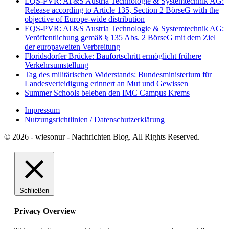
EQS-PVR: AT&S Austria Technologie & Systemtechnik AG:
Release according to Article 135, Section 2 BörseG with the
objective of Europe-wide distribution
EQS-PVR: AT&S Austria Technologie & Systemtechnik AG:
Veröffentlichung gemäß § 135 Abs. 2 BörseG mit dem Ziel
der europaweiten Verbreitung
Floridsdorfer Brücke: Baufortschritt ermöglicht frühere
Verkehrsumstellung
Tag des militärischen Widerstands: Bundesministerium für
Landesverteidigung erinnert an Mut und Gewissen
Summer Schools beleben den IMC Campus Krems
Impressum
Nutzungsrichtlinien / Datenschutzerklärung
© 2026 - wiesonur - Nachrichten Blog. All Rights Reserved.
Schließen
Privacy Overview