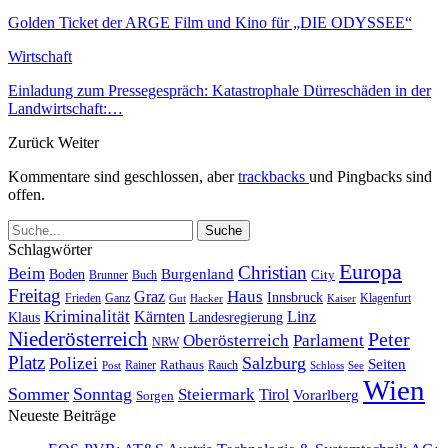
Golden Ticket der ARGE Film und Kino für „DIE ODYSSEE“
Wirtschaft
Einladung zum Pressegespräch: Katastrophale Dürreschäden in der
Landwirtschaft:…
Zurück
Weiter
Kommentare sind geschlossen, aber
trackbacks
und Pingbacks sind
offen.
Schlagwörter
Europa
Christian
Beim
Burgenland
Boden
Buch
City
Brunner
Freitag
Haus
Graz
Innsbruck
Frieden
Ganz
Klagenfurt
Gut
Hacker
Kaiser
Kriminalität
Kärnten
Linz
Klaus
Landesregierung
Niederösterreich
Peter
Oberösterreich
Parlament
NRW
Platz
Polizei
Salzburg
Seiten
Rathaus
Rauch
Post
Rainer
Schloss
See
Wien
Sommer
Sonntag
Steiermark
Tirol
Vorarlberg
Sorgen
Neueste Beiträge