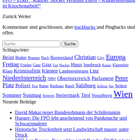
FPÖ – Ecker: „Kanzler Stocker verhöhnt Eltern – Kinderbetreuung
ist Knochenarbeit!“
Zurück
Weiter
Kommentare sind geschlossen, aber
trackbacks
und Pingbacks sind
offen.
Schlagwörter
Europa
Christian
Beim
Burgenland
Boden
Buch
City
Brunner
Freitag
Haus
Graz
Innsbruck
Frieden
Ganz
Klagenfurt
Gut
Hacker
Kaiser
Kriminalität
Kärnten
Linz
Klaus
Landesregierung
Niederösterreich
Peter
Oberösterreich
Parlament
NRW
Platz
Polizei
Salzburg
Seiten
Rathaus
Rauch
Post
Rainer
Schloss
See
Wien
Sommer
Sonntag
Steiermark
Tirol
Vorarlberg
Sorgen
Neueste Beiträge
David Makai neuer Bundesobmann der Schülerunion
Hanger: Die FPÖ lebt anscheinend von Panikmache und
Schwarzmalerei
Historische Trockenheit setzt Landwirtschaft massiv unter
Druck