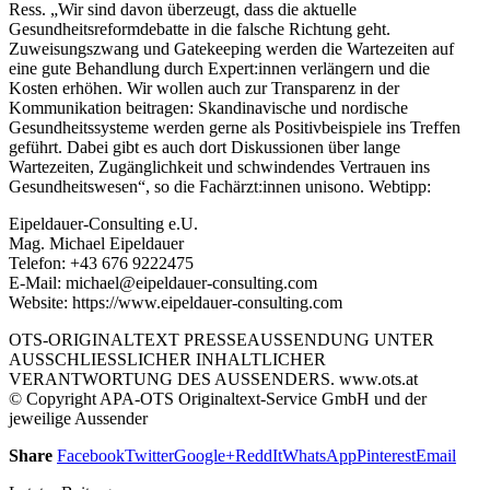
Ress. „Wir sind davon überzeugt, dass die aktuelle
Gesundheitsreformdebatte in die falsche Richtung geht.
Zuweisungszwang und Gatekeeping werden die Wartezeiten auf
eine gute Behandlung durch Expert:innen verlängern und die
Kosten erhöhen. Wir wollen auch zur Transparenz in der
Kommunikation beitragen: Skandinavische und nordische
Gesundheitssysteme werden gerne als Positivbeispiele ins Treffen
geführt. Dabei gibt es auch dort Diskussionen über lange
Wartezeiten, Zugänglichkeit und schwindendes Vertrauen ins
Gesundheitswesen“, so die Fachärzt:innen unisono. Webtipp:
Eipeldauer-Consulting e.U.
Mag. Michael Eipeldauer
Telefon: +43 676 9222475
E-Mail: michael@eipeldauer-consulting.com
Website: https://www.eipeldauer-consulting.com
OTS-ORIGINALTEXT PRESSEAUSSENDUNG UNTER
AUSSCHLIESSLICHER INHALTLICHER
VERANTWORTUNG DES AUSSENDERS. www.ots.at
© Copyright APA-OTS Originaltext-Service GmbH und der
jeweilige Aussender
Share
Facebook
Twitter
Google+
ReddIt
WhatsApp
Pinterest
Email