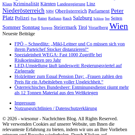
Kriminalität
Kärnten
Linz
Klaus
Landesregierung
Niederösterreich
Peter
Oberösterreich
Parlament
NRW
Platz
Polizei
Salzburg
Seiten
Rathaus
Rauch
Post
Rainer
Schloss
See
Wien
Sommer
Sonntag
Steiermark
Tirol
Vorarlberg
Sorgen
Neueste Beiträge
FPÖ – Schnedlitz: „Mikl-Leitner und Co müssen sich von
ihrem Parteichef Stocker distanzieren!“
Spezialeinheit WEGA: Fast 1000 Zugriffe bei
Risikoeinsätzen pro Jahr
LED-Umstellung läuft landesweit: Regierungsviertel auf
Zielgerade
Holzleitner zum Equal Pension Day: „Frauen zahlen den
Preis für ein Arbeitsleben voller Ungleichheit.“
Österreichisches Bundesheer: Entminungsdienst räumt mehr
als 12 Tonnen Material aus den Weltkriegen
Impressum
Nutzungsrichtlinien / Datenschutzerklärung
© 2026 - wiesonur - Nachrichten Blog. All Rights Reserved.
Wir verwenden Cookies auf unserer Website, um Ihnen die
relevanteste Erfahrung zu bieten, indem wir uns an Ihre Vorlieben
erinnern und Besuche wiederholen. Durch Klicken auf