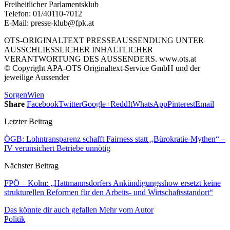
Freiheitlicher Parlamentsklub
Telefon: 01/40110-7012
E-Mail: presse-klub@fpk.at
OTS-ORIGINALTEXT PRESSEAUSSENDUNG UNTER
AUSSCHLIESSLICHER INHALTLICHER
VERANTWORTUNG DES AUSSENDERS. www.ots.at
© Copyright APA-OTS Originaltext-Service GmbH und der
jeweilige Aussender
Sorgen
Wien
Share
Facebook
Twitter
Google+
ReddIt
WhatsApp
Pinterest
Email
Letzter Beitrag
ÖGB: Lohntransparenz schafft Fairness statt „Bürokratie-Mythen“ –
IV verunsichert Betriebe unnötig
Nächster Beitrag
FPÖ – Kolm: „Hattmannsdorfers Ankündigungsshow ersetzt keine
strukturellen Reformen für den Arbeits- und Wirtschaftsstandort“
Das könnte dir auch gefallen
Mehr vom Autor
Politik