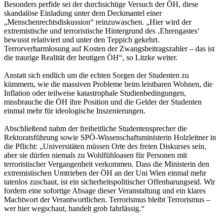
​Besonders perfide sei der durchsichtige Versuch der ÖH, diese
skandalöse Einladung unter dem Deckmantel einer
„Menschenrechtsdiskussion“ reinzuwaschen. „Hier wird der
extremistische und terroristische Hintergrund des ‚Ehrengastes‘
bewusst relativiert und unter den Teppich gekehrt.
Terrorverharmlosung auf Kosten der Zwangsbeitragszahler – das ist
die traurige Realität der heutigen ÖH“, so Litzke weiter.
​Anstatt sich endlich um die echten Sorgen der Studenten zu
kümmern, wie die massiven Probleme beim leistbaren Wohnen, die
Inflation oder teilweise katastrophale Studienbedingungen,
missbrauche die ÖH ihre Position und die Gelder der Studenten
einmal mehr für ideologische Inszenierungen.
​Abschließend nahm der freiheitliche Studentensprecher die
Rektoratsführung sowie SPÖ-Wissenschaftsministerin Holzleitner in
die Pflicht: „Universitäten müssen Orte des freien Diskurses sein,
aber sie dürfen niemals zu Wohlfühloasen für Personen mit
terroristischer Vergangenheit verkommen. Dass die Ministerin den
extremistischen Umtrieben der ÖH an der Uni Wien einmal mehr
tatenlos zuschaut, ist ein sicherheitspolitischer Offenbarungseid. Wir
fordern eine sofortige Absage dieser Veranstaltung und ein klares
Machtwort der Verantwortlichen. Terrorismus bleibt Terrorismus –
wer hier wegschaut, handelt grob fahrlässig.“