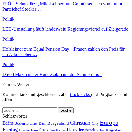
FPÖ – Schnedlitz: „Mikl-Leitner und Co müssen sich von ihrem
Parteichef Stocker…
Politik
LED-Umstellung läuft landesweit: Regierungsviertel auf Zielgerade
Politik
Holzleitner zum Equal Pension Day: „Frauen zahlen den Preis für
ein Arbeitsleben…
Politik
David Makai neuer Bundesobmann der Schülerunion
Zurück
Weiter
Kommentare sind geschlossen, aber
trackbacks
und Pingbacks sind
offen.
Schlagwörter
Europa
Christian
Beim
Burgenland
Boden
Buch
City
Brunner
Freitag
Haus
Graz
Innsbruck
Frieden
Ganz
Klagenfurt
Gut
Hacker
Kaiser