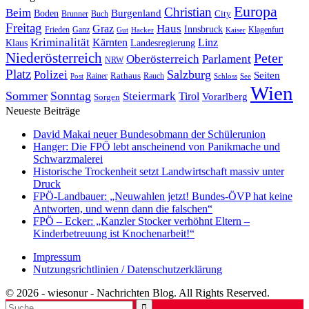
Europa
Christian
Beim
Burgenland
Boden
Buch
City
Brunner
Freitag
Haus
Graz
Innsbruck
Frieden
Ganz
Klagenfurt
Gut
Hacker
Kaiser
Kriminalität
Kärnten
Linz
Klaus
Landesregierung
Niederösterreich
Peter
Oberösterreich
Parlament
NRW
Platz
Polizei
Salzburg
Seiten
Rathaus
Rauch
Post
Rainer
Schloss
See
Wien
Sommer
Sonntag
Steiermark
Tirol
Vorarlberg
Sorgen
Neueste Beiträge
David Makai neuer Bundesobmann der Schülerunion
Hanger: Die FPÖ lebt anscheinend von Panikmache und
Schwarzmalerei
Historische Trockenheit setzt Landwirtschaft massiv unter
Druck
FPÖ-Landbauer: „Neuwahlen jetzt! Bundes-ÖVP hat keine
Antworten, und wenn dann die falschen“
FPÖ – Ecker: „Kanzler Stocker verhöhnt Eltern –
Kinderbetreuung ist Knochenarbeit!“
Impressum
Nutzungsrichtlinien / Datenschutzerklärung
© 2026 - wiesonur - Nachrichten Blog. All Rights Reserved.