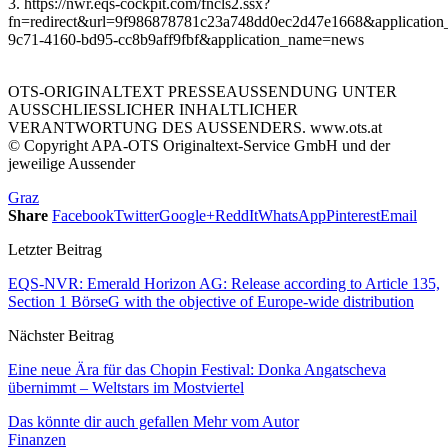
3. https://nwr.eqs-cockpit.com/fncls2.ssx?
fn=redirect&url=9f986878781c23a748dd0ec2d47e1668&application
9c71-4160-bd95-cc8b9aff9fbf&application_name=news
OTS-ORIGINALTEXT PRESSEAUSSENDUNG UNTER
AUSSCHLIESSLICHER INHALTLICHER
VERANTWORTUNG DES AUSSENDERS. www.ots.at
© Copyright APA-OTS Originaltext-Service GmbH und der
jeweilige Aussender
Graz
Share
Facebook
Twitter
Google+
ReddIt
WhatsApp
Pinterest
Email
Letzter Beitrag
EQS-NVR: Emerald Horizon AG: Release according to Article 135,
Section 1 BörseG with the objective of Europe-wide distribution
Nächster Beitrag
Eine neue Ära für das Chopin Festival: Donka Angatscheva
übernimmt – Weltstars im Mostviertel
Das könnte dir auch gefallen
Mehr vom Autor
Finanzen