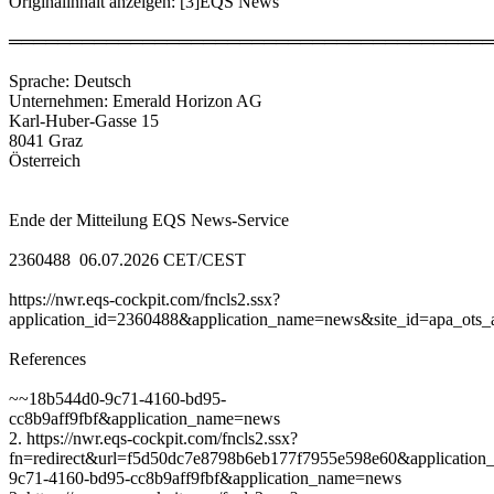
Originalinhalt anzeigen: [3]EQS News
════════════════════════════════════════
Sprache: Deutsch
Unternehmen: Emerald Horizon AG
Karl-Huber-Gasse 15
8041 Graz
Österreich
Ende der Mitteilung EQS News-Service
2360488 06.07.2026 CET/CEST
https://nwr.eqs-cockpit.com/fncls2.ssx?
application_id=2360488&application_name=news&site_id=apa_ots_a
References
~~18b544d0-9c71-4160-bd95-
cc8b9aff9fbf&application_name=news
2. https://nwr.eqs-cockpit.com/fncls2.ssx?
fn=redirect&url=f5d50dc7e8798b6eb177f7955e598e60&application
9c71-4160-bd95-cc8b9aff9fbf&application_name=news