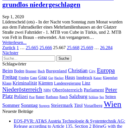
grundlos niedergeschlagen
Sep 1, 2020
Lüdenscheid (ots) - In der Nacht vom Sonntag zum Monat wurden
aus dem Fahrradkeller eines Mehrfamilienhauses an der Glatzer
Straße zwei Fahrräder - 1. MTB von Cube in Türkis, und 2. MTB
von Felt in Braun - entwendet. Am vergangenen
…
Weiterlesen...
Zurück
1
…
25.665
25.666
25.667
25.668
25.669
…
26.284
Nächster
Schlagwörter
Europa
Christian
Beim
Burgenland
Boden
Buch
City
Brunner
Freitag
Haus
Graz
Innsbruck
Frieden
Ganz
Klagenfurt
Gut
Hacker
Kaiser
Kriminalität
Kärnten
Linz
Klaus
Landesregierung
Niederösterreich
Peter
Oberösterreich
Parlament
NRW
Platz
Polizei
Salzburg
Seiten
Rathaus
Rauch
Post
Rainer
Schloss
See
Wien
Sommer
Sonntag
Steiermark
Tirol
Vorarlberg
Sorgen
Neueste Beiträge
EQS-PVR: AT&S Austria Technologie & Systemtechnik AG:
Release according to Article 135, Section 2 BörseG with the