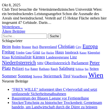
Okt 8, 2025
Club Tirol besuchte die Veterinärmedizinischen Universität Wien:
ein beeindruckendes Leistungsangebot
Schon die Ausmaße des
Areals sind beeindruckend. Verteilt auf 15 Hektar Fläche stehen hier
insgesamt 47 Gebäude. Darin
…
Weiterlesen...
Ältere Beiträge
Schlagwörter
Europa
Christian
Beim
Burgenland
Boden
Buch
City
Brunner
Freitag
Haus
Graz
Innsbruck
Frieden
Ganz
Klagenfurt
Gut
Hacker
Kaiser
Kriminalität
Kärnten
Linz
Klaus
Landesregierung
Niederösterreich
Peter
Oberösterreich
Parlament
NRW
Platz
Polizei
Salzburg
Seiten
Rathaus
Rauch
Post
Rainer
Schloss
See
Wien
Sommer
Sonntag
Steiermark
Tirol
Vorarlberg
Sorgen
Neueste Beiträge
“FREY WILLE“ informiert über Cybervorfall und setzt
umfassende Sicherheitsmaßnahmen
Bauzentrum der Blauen Lagune vor Fertigstellung
Stocker/Totschnig zu historischer Trockenheit: Gemeinsam
handeln, um Landwirtschaft durch die Dürre zu bringen